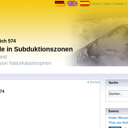
Home
//
Jobs
//
Kontakt
//
ich 574
ide in Subduktionszonen
und
on Naturkatastrophen
«
Zurück
Suche
574
Events
Kieler Wisse
'Puls der Erd