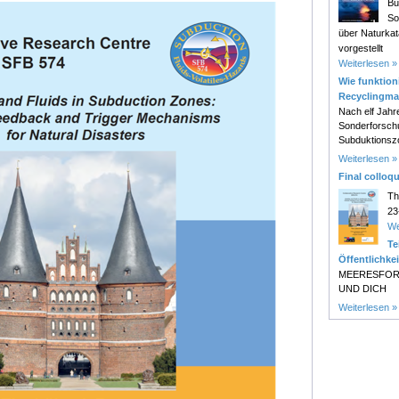
Bu
So
über Naturk
vorgestellt
Weiterlesen »
Wie funktioni
Recyclingma
Nach elf Jahr
Sonderforsch
Subduktionsz
Weiterlesen »
Final colloq
Th
23
We
Te
Öffentlichkei
MEERESFOR
UND DICH
Weiterlesen »