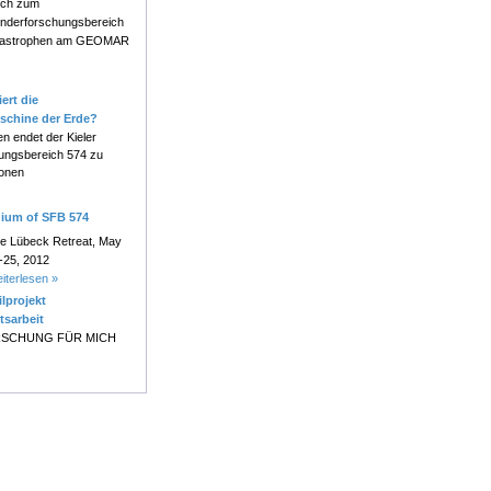
ch zum
nderforschungsbereich
atastrophen am GEOMAR
ert die
schine der Erde?
en endet der Kieler
ungsbereich 574 zu
onen
uium of SFB 574
e Lübeck Retreat, May
-25, 2012
iterlesen »
ilprojekt
tsarbeit
SCHUNG FÜR MICH