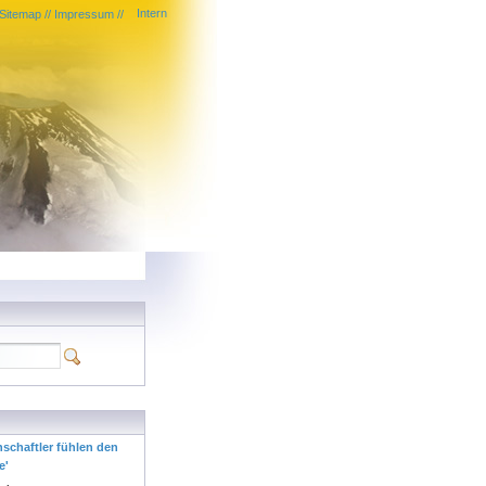
Intern
Sitemap
//
Impressum
//
nschaftler fühlen den
e'