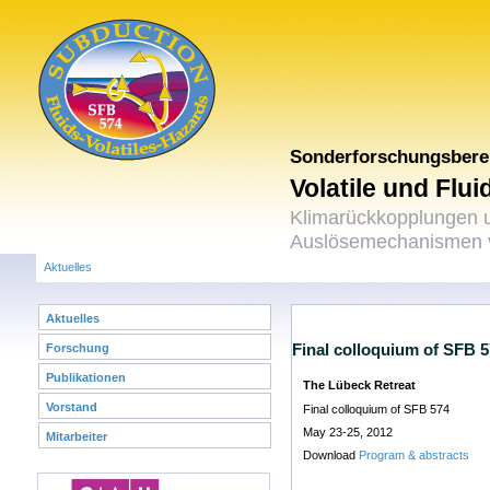
Sonderforschungsbere
Volatile und Flu
Klimarückkopplungen 
Auslösemechanismen v
Aktuelles
Aktuelles
Final colloquium of SFB 
Forschung
Publikationen
The Lübeck Retreat
Vorstand
Final colloquium of SFB 574
May 23-25, 2012
Mitarbeiter
Download
Program & abstracts