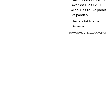
Universidad Catolica 
Avenida Brasil 2950
4059 Casilla, Valparai
Valparaiso
Universität Bremen
Bremen
©SFB574 // Wischhofstrasse 1-3 // D-24148 