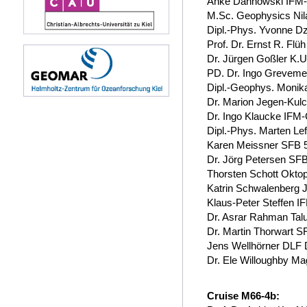
Anke Dannowski IF
M.Sc. Geophysics Ni
Dipl.-Phys. Yvonne D
Prof. Dr. Ernst R. F
Dr. Jürgen Goßler K.
PD. Dr. Ingo Greve
Dipl.-Geophys. Monik
Dr. Marion Jegen-Ku
Dr. Ingo Klaucke IF
Dipl.-Phys. Marten 
Karen Meissner SFB 
Dr. Jörg Petersen SF
Thorsten Schott Okto
Katrin Schwalenberg 
Klaus-Peter Steffen
Dr. Asrar Rahman Tal
Dr. Martin Thorwart 
Jens Wellhörner DLF 
Dr. Ele Willoughby Mag
Cruise M66-4b: