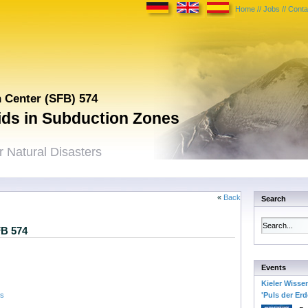
Home
//
Jobs
//
Conta
h Center (SFB) 574
uids in Subduction Zones
 Natural Disasters
«
Back
Search
FB 574
Events
Kieler Wisse
ts
'Puls der Erd