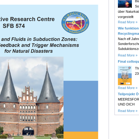
Bu
So
über Naturk
vorgestellt
Read More »
Wie funktioni
Recyclingma
Nach elf Jahr
Sonderforsch
Subduktionsz
Read More »
Final colloq
Th
23
Read More »
Teilprojekt Ö
MEERESFOR
UND DICH
Read More »