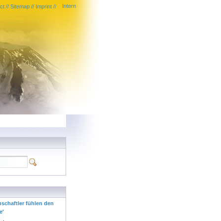
Intern
ct
//
Sitemap
//
Imprint
//
nschaftler fühlen den
e'