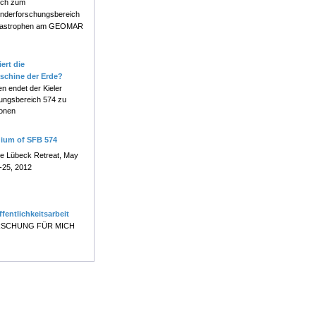
ch zum
nderforschungsbereich
atastrophen am GEOMAR
ert die
schine der Erde?
en endet der Kieler
ungsbereich 574 zu
onen
uium of SFB 574
e Lübeck Retreat, May
-25, 2012
ffentlichkeitsarbeit
SCHUNG FÜR MICH