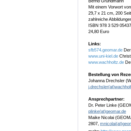
Bernd Grundmann
Mit einem Vorwort von
29,7 x 21 cm, 200 Sei
zahlreiche Abbildung
ISBN 978 3 529 05437
24,80 Euro
Links:
sfb574.geomar.de
Der
www.uni-kiel.de
Christ
www.wachholtz.de
Der
Bestellung von Rez
Johanna Drechsler (Wa
j.drechsler(at)wachhol
Ansprechpartner:
Dr. Peter Linke (GEO
plinke(at)geomar.de
Maike Nicolai (GEOMA
2807,
mnicolai(at)geo