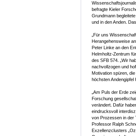
Wissenschaftsjournalis
befragte Kieler Forsch
Grundmann begleitete 
und in den Anden. Das
„Für uns Wissenschaft
Herangehensweise an 
Peter Linke an den 
Helmholtz-Zentrum für
des SFB 574. „Wir ha
nachvollzogen und hof
Motivation spüren, die
höchsten Andengipfel h
„Am Puls der Erde zei
Forschung gesellschaft
verändert. Dafür habe
eindrucksvoll interdis
von Prozessen in der 
Professor Ralph Schne
Exzellenzclusters „Oze