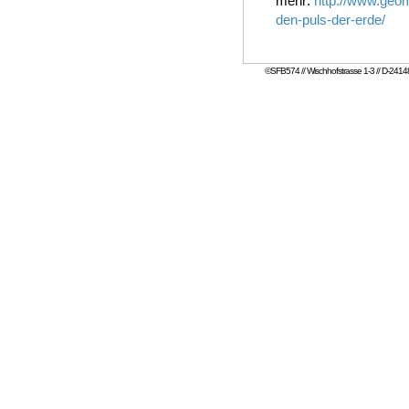
mehr:
http://www.geom
den-puls-der-erde/
©SFB574 // Wischhofstrasse 1-3 // D-24148 