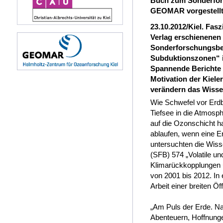
Buch zum Sonderfor
GEOMAR vorgestell
23.10.2012/Kiel. Fas
Verlag erschienenen 
Sonderforschungsbere
Subduktionszonen“ ih
Spannende Berichte 
Motivation der Kiele
verändern das Wisse
Wie Schwefel vor Erd
Tiefsee in die Atmosp
auf die Ozonschicht 
ablaufen, wenn eine Er
untersuchten die Wiss
(SFB) 574 „Volatile un
Klimarückkopplungen
von 2001 bis 2012. In 
Arbeit einer breiten Öff
„Am Puls der Erde. Na
Abenteuern, Hoffnung