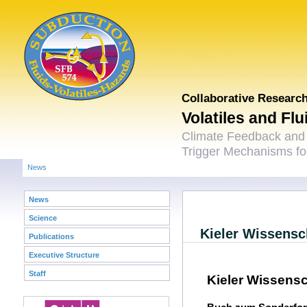
Collaborative Researc
Volatiles and Fl
Climate Feedback and
Trigger Mechanisms for
News
News
Science
Kieler Wissensch
Publications
Executive Structure
Staff
Kieler Wissensc