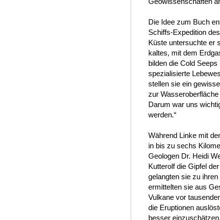
Geowissenschaften an d
Die Idee zum Buch entw
Schiffs-Expedition de
Küste untersuchte er 
kaltes, mit dem Erdgas
bilden die Cold Seeps
spezialisierte Lebewes
stellen sie ein gewiss
zur Wasseroberfläche 
Darum war uns wichtig
werden.“
Während Linke mit de
in bis zu sechs Kilom
Geologen Dr. Heidi We
Kutterolf die Gipfel d
gelangten sie zu ihre
ermittelten sie aus Ge
Vulkane vor tausend
die Eruptionen auslös
besser einzuschätzen