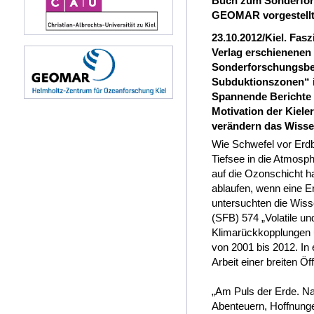
Buch zum Sonderfor
GEOMAR vorgestell
23.10.2012/Kiel. Fas
Verlag erschienenen 
Sonderforschungsbere
Subduktionszonen“ ih
Spannende Berichte 
Motivation der Kiele
verändern das Wisse
Wie Schwefel vor Erd
Tiefsee in die Atmosp
auf die Ozonschicht 
ablaufen, wenn eine Er
untersuchten die Wiss
(SFB) 574 „Volatile un
Klimarückkopplungen
von 2001 bis 2012. In 
Arbeit einer breiten Öff
„Am Puls der Erde. Na
Abenteuern, Hoffnung