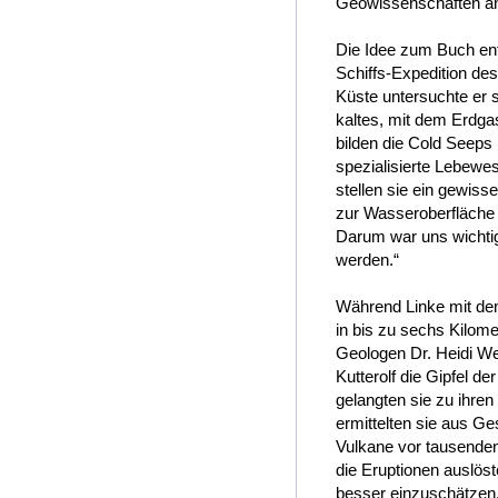
Geowissenschaften an d
Die Idee zum Buch entw
Schiffs-Expedition de
Küste untersuchte er 
kaltes, mit dem Erdgas
bilden die Cold Seeps
spezialisierte Lebewes
stellen sie ein gewiss
zur Wasseroberfläche 
Darum war uns wichtig
werden.“
Während Linke mit de
in bis zu sechs Kilom
Geologen Dr. Heidi We
Kutterolf die Gipfel d
gelangten sie zu ihre
ermittelten sie aus Ge
Vulkane vor tausend
die Eruptionen auslös
besser einzuschätzen