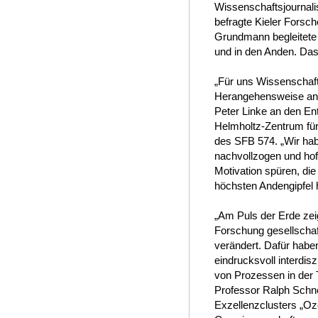
Wissenschaftsjournalis
befragte Kieler Forsch
Grundmann begleitete 
und in den Anden. Das
„Für uns Wissenschaft
Herangehensweise an 
Peter Linke an den 
Helmholtz-Zentrum für
des SFB 574. „Wir ha
nachvollzogen und hof
Motivation spüren, die
höchsten Andengipfel h
„Am Puls der Erde zei
Forschung gesellschaft
verändert. Dafür habe
eindrucksvoll interdis
von Prozessen in der 
Professor Ralph Schne
Exzellenzclusters „Oze