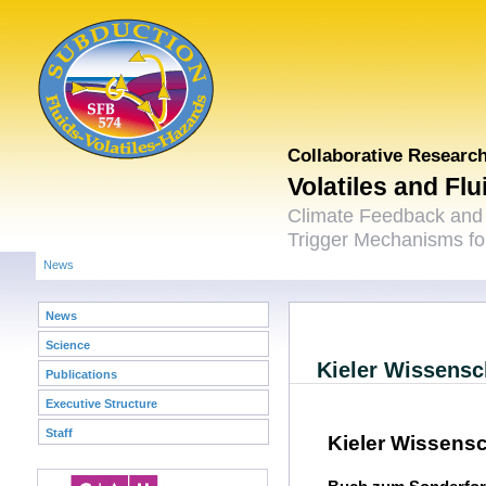
Collaborative Researc
Volatiles and Fl
Climate Feedback and
Trigger Mechanisms for
News
News
Science
Kieler Wissensch
Publications
Executive Structure
Staff
Kieler Wissensc