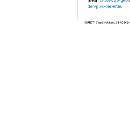
mehr:
http://www.geom
den-puls-der-erde/
©SFB574 // Wischhofstrasse 1-3 // D-24148 