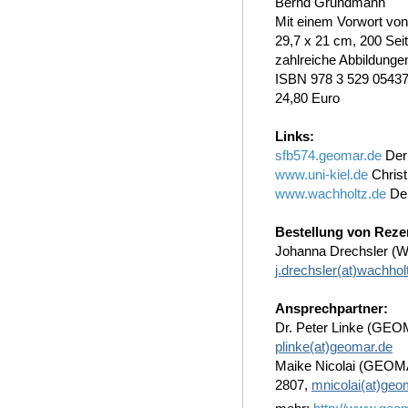
Bernd Grundmann
Mit einem Vorwort von
29,7 x 21 cm, 200 Sei
zahlreiche Abbildung
ISBN 978 3 529 05437
24,80 Euro
Links:
sfb574.geomar.de
Der
www.uni-kiel.de
Christ
www.wachholtz.de
Der
Bestellung von Rez
Johanna Drechsler (Wa
j.drechsler(at)wachhol
Ansprechpartner:
Dr. Peter Linke (GEO
plinke(at)geomar.de
Maike Nicolai (GEOMA
2807,
mnicolai(at)geo