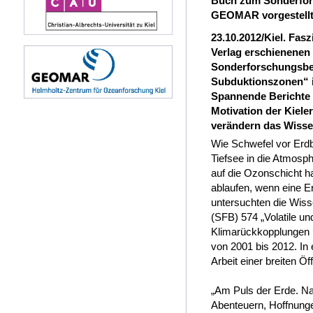
Buch zum Sonderfor
GEOMAR vorgestell
23.10.2012/Kiel. Fas
Verlag erschienenen 
Sonderforschungsbere
Subduktionszonen“ ih
Spannende Berichte 
Motivation der Kiele
verändern das Wisse
Wie Schwefel vor Erd
Tiefsee in die Atmosp
auf die Ozonschicht 
ablaufen, wenn eine Er
untersuchten die Wiss
(SFB) 574 „Volatile un
Klimarückkopplungen
von 2001 bis 2012. In 
Arbeit einer breiten Öff
„Am Puls der Erde. Na
Abenteuern, Hoffnung