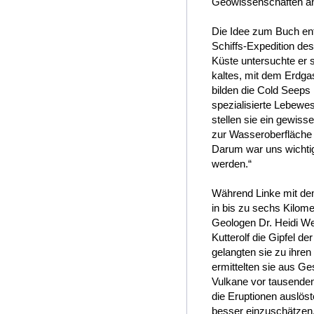
Geowissenschaften an d
Die Idee zum Buch entw
Schiffs-Expedition de
Küste untersuchte er 
kaltes, mit dem Erdgas
bilden die Cold Seeps
spezialisierte Lebewes
stellen sie ein gewiss
zur Wasseroberfläche 
Darum war uns wichtig
werden.“
Während Linke mit de
in bis zu sechs Kilom
Geologen Dr. Heidi We
Kutterolf die Gipfel d
gelangten sie zu ihre
ermittelten sie aus Ge
Vulkane vor tausend
die Eruptionen auslös
besser einzuschätzen