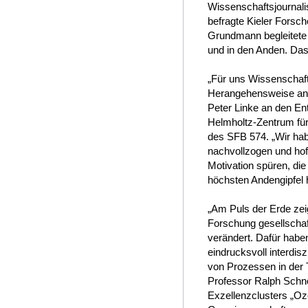
Wissenschaftsjournalis
befragte Kieler Forsch
Grundmann begleitete 
und in den Anden. Das
„Für uns Wissenschaft
Herangehensweise an 
Peter Linke an den 
Helmholtz-Zentrum für
des SFB 574. „Wir ha
nachvollzogen und hof
Motivation spüren, die
höchsten Andengipfel h
„Am Puls der Erde zei
Forschung gesellschaft
verändert. Dafür habe
eindrucksvoll interdis
von Prozessen in der 
Professor Ralph Schne
Exzellenzclusters „Oze