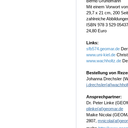
Bernd Grundmann
Mit einem Vorwort von
29,7 x 21 cm, 200 Sei
zahlreiche Abbildung
ISBN 978 3 529 05437
24,80 Euro
Links:
sfb574.geomar.de
Der
www.uni-kiel.de
Christ
www.wachholtz.de
Der
Bestellung von Rez
Johanna Drechsler (Wa
j.drechsler(at)wachhol
Ansprechpartner:
Dr. Peter Linke (GEO
plinke(at)geomar.de
Maike Nicolai (GEOMA
2807,
mnicolai(at)geo