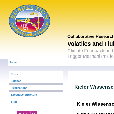
Collaborative Researc
Volatiles and Fl
Climate Feedback and
Trigger Mechanisms for
News
News
Science
Kieler Wissensch
Publications
Executive Structure
Staff
Kieler Wissensc