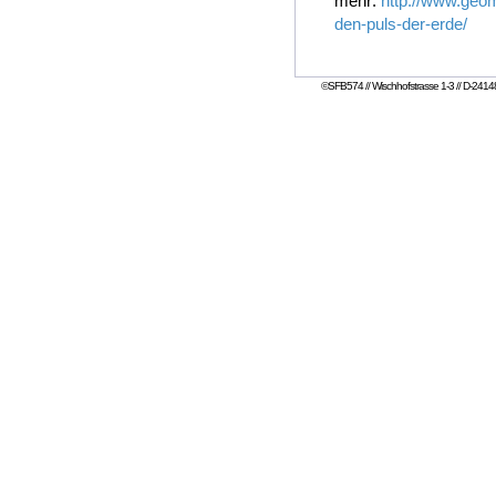
mehr:
http://www.geom
den-puls-der-erde/
©SFB574 // Wischhofstrasse 1-3 // D-24148 