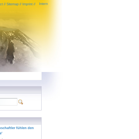
Intern
ct
//
Sitemap
//
Imprint
//
nschaftler fühlen den
e'