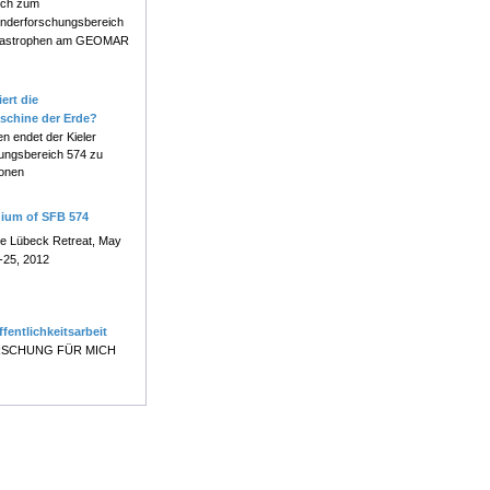
ch zum
nderforschungsbereich
atastrophen am GEOMAR
ert die
schine der Erde?
en endet der Kieler
ungsbereich 574 zu
onen
uium of SFB 574
e Lübeck Retreat, May
-25, 2012
ffentlichkeitsarbeit
SCHUNG FÜR MICH