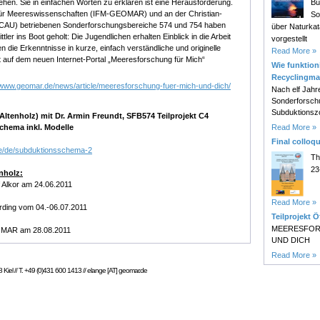
Bu
tehen. Sie in einfachen Worten zu erklären ist eine Herausforderung.
ut für Meereswissenschaften (IFM-GEOMAR) und an der Christian-
So
l (CAU) betriebenen Sonderforschungsbereiche 574 und 754 haben
über Naturk
tler ins Boot geholt: Die Jugendlichen erhalten Einblick in die Arbeit
vorgestellt
 die Erkenntnisse in kurze, einfach verständliche und originelle
Read More »
zt auf dem neuen Internet-Portal „Meeresforschung für Mich“
Wie funktioni
Recyclingma
//www.geomar.de/news/article/meeresforschung-fuer-mich-und-dich/
Nach elf Jahr
Sonderforsch
Subduktionsz
tenholz) mit Dr. Armin Freundt, SFB574 Teilprojekt C4
Read More »
schema inkl. Modelle
Final colloq
de/de/subduktionsschema-2
Th
23
nholz:
 Alkor am 24.06.2011
Read More »
Ording vom 04.-06.07.2011
Teilprojekt Ö
MEERESFOR
OMAR am 28.08.2011
UND DICH
Read More »
Kiel // T. +49 (0)431 600 1413 // elange [AT] geomar.de