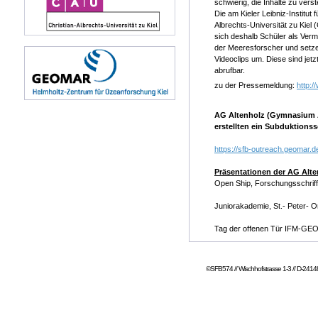
schwierig, die Inhalte zu vers
Die am Kieler Leibniz-Instit
Albrechts-Universität zu Kie
sich deshalb Schüler als Vermit
der Meeresforscher und setzen
Videoclips um. Diese sind jet
abrufbar.
zu der Pressemeldung:
http:
AG Altenholz (Gymnasium Al
erstellten ein Subduktions
https://sfb-outreach.geomar.
Präsentationen der AG Alte
Open Ship, Forschungsschriff
Juniorakademie, St.- Peter- 
Tag der offenen Tür IFM-GE
©SFB574 // Wischhofstrasse 1-3 // D-24148 