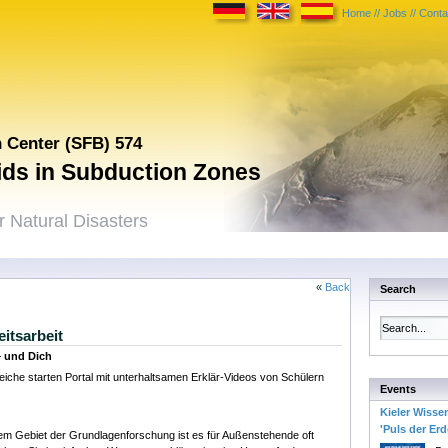
Home
//
Jobs
//
Conta
h Center (SFB) 574
uids in Subduction Zones
 Natural Disasters
«
Back
Search
eitsarbeit
– und Dich
iche starten Portal mit unterhaltsamen Erklär-Videos von Schülern
Events
Kieler Wisse
'Puls der Erd
dem Gebiet der Grundlagenforschung ist es für Außenstehende oft