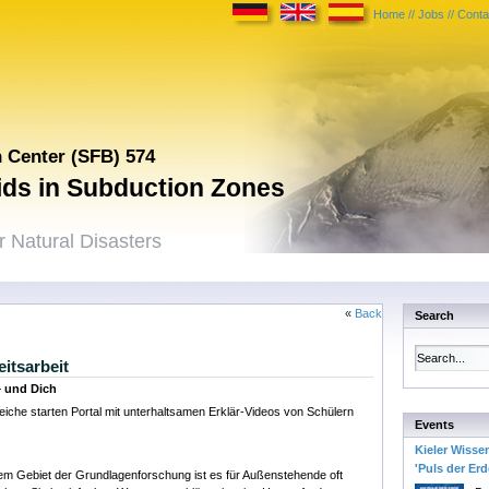
Home
//
Jobs
//
Conta
h Center (SFB) 574
uids in Subduction Zones
 Natural Disasters
«
Back
Search
eitsarbeit
– und Dich
iche starten Portal mit unterhaltsamen Erklär-Videos von Schülern
Events
Kieler Wisse
'Puls der Erd
dem Gebiet der Grundlagenforschung ist es für Außenstehende oft