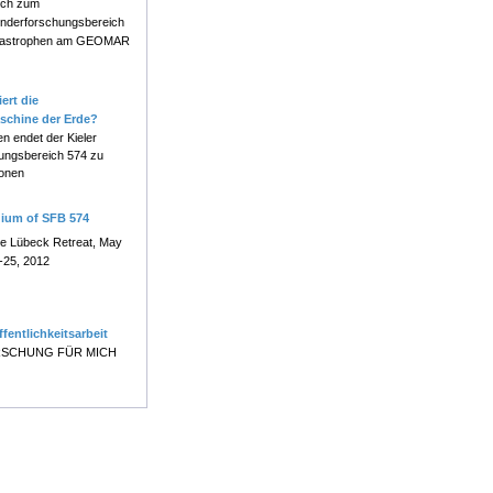
ch zum
nderforschungsbereich
atastrophen am GEOMAR
ert die
schine der Erde?
en endet der Kieler
ungsbereich 574 zu
onen
uium of SFB 574
e Lübeck Retreat, May
-25, 2012
ffentlichkeitsarbeit
SCHUNG FÜR MICH