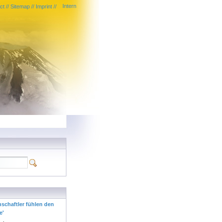
Intern
ct
//
Sitemap
//
Imprint
//
nschaftler fühlen den
e'