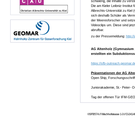
schwierig, die Inhalte zu vers
Die am Kieler Leibniz-Instit
Albrechts-Universität zu Kie
sich deshalb Schüler als Vermit
der Meeresforscher und setzen
Videoclips um. Diese sind jet
abrufbar.
zu der Pressemeldung:
http:
AG Altenholz (Gymnasium Al
erstellten ein Subduktions
https://sfb-outreach.geomar.
Präsentationen der AG Alte
Open Ship, Forschungsschriff
Juniorakademie, St.- Peter- 
Tag der offenen Tür IFM-GE
©SFB574 // Wischhofstrasse 1-3 // D-24148 