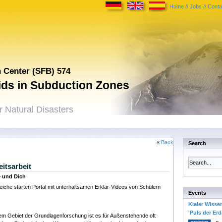
Home
//
Jobs
//
Conta
h Center (SFB) 574
uids in Subduction Zones
 Natural Disasters
«
Back
Search
eitsarbeit
– und Dich
iche starten Portal mit unterhaltsamen Erklär-Videos von Schülern
Events
Kieler Wisse
'Puls der Erd
dem Gebiet der Grundlagenforschung ist es für Außenstehende oft