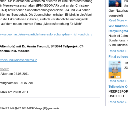
Bu
tehen. Sie in einfachen Worten zu erklären ist eine Herausforderung.
ut für Meereswissenschaften (IFM-GEOMAR) und an der Christian-
So
l (CAU) betriebenen Sonderforschungsbereiche 574 und 754 haben
über Naturk
tler ins Boot geholt: Die Jugendlichen erhalten Einblick in die Arbeit
vorgestellt
 die Erkenntnisse in kurze, einfach verständliche und originelle
Read More »
zt auf dem neuen Internet-Portal „Meeresforschung für Mich“
Wie funktioni
Recyclingma
//www.geomar.de/news/article/meeresforschung-fuer-mich-und-dich/
Nach elf Jahr
Sonderforsch
Subduktionsz
tenholz) mit Dr. Armin Freundt, SFB574 Teilprojekt C4
Read More »
schema inkl. Modelle
Final colloq
de/de/subduktionsschema-2
Th
23
nholz:
 Alkor am 24.06.2011
Read More »
Ording vom 04.-06.07.2011
Teilprojekt Ö
MEERESFOR
OMAR am 28.08.2011
UND DICH
Read More »
Kiel // T. +49 (0)431 600 1413 // elange [AT] geomar.de