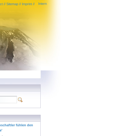
Intern
ct
//
Sitemap
//
Imprint
//
nschaftler fühlen den
e'