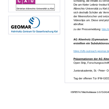
schwierig, die Inhalte zu vers
Die am Kieler Leibniz-Instit
Albrechts-Universität zu Kie
sich deshalb Schüler als Vermit
der Meeresforscher und setzen
Videoclips um. Diese sind jet
abrufbar.
zu der Pressemeldung:
http:
AG Altenholz (Gymnasium Al
erstellten ein Subduktions
https://sfb-outreach.geomar.
Präsentationen der AG Alte
Open Ship, Forschungsschriff
Juniorakademie, St.- Peter- 
Tag der offenen Tür IFM-GE
©SFB574 // Wischhofstrasse 1-3 // D-24148 