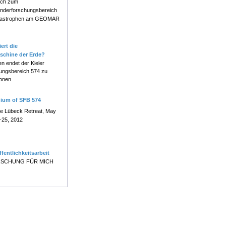
ch zum
nderforschungsbereich
atastrophen am GEOMAR
ert die
schine der Erde?
en endet der Kieler
ungsbereich 574 zu
onen
uium of SFB 574
e Lübeck Retreat, May
-25, 2012
ffentlichkeitsarbeit
SCHUNG FÜR MICH