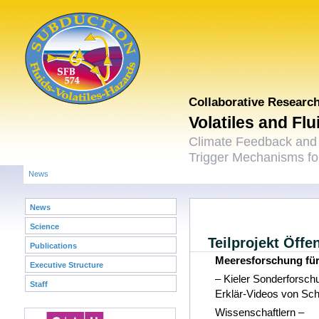
Collaborative Researc
Volatiles and Fl
Climate Feedback and
Trigger Mechanisms for
News
News
Science
Teilprojekt Öffen
Publications
Meeresforschung für
Executive Structure
– Kieler Sonderforsch
Staff
Erklär-Videos von Sch
Wissenschaftlern –