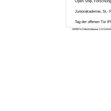
Open Ship, Forschungs
Juniorakademie, St.- 
Tag der offenen Tür
©SFB574 // Wischhofstrasse 1-3 // D-24148 