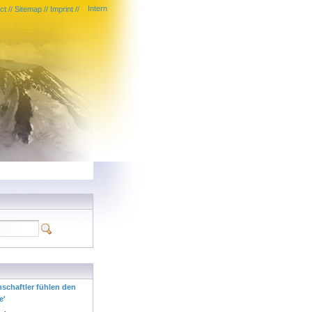
Intern
ct
//
Sitemap
//
Imprint
//
nschaftler fühlen den
e'