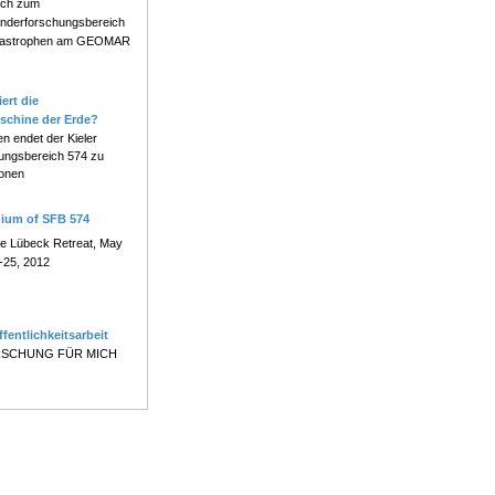
ch zum
nderforschungsbereich
atastrophen am GEOMAR
ert die
schine der Erde?
en endet der Kieler
ungsbereich 574 zu
onen
uium of SFB 574
e Lübeck Retreat, May
-25, 2012
ffentlichkeitsarbeit
SCHUNG FÜR MICH