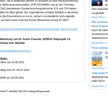
Bu
tehen. Sie in einfachen Worten zu erklären ist eine Herausforderung.
ut für Meereswissenschaften (IFM-GEOMAR) und an der Christian-
So
l (CAU) betriebenen Sonderforschungsbereiche 574 und 754 haben
über Naturk
tler ins Boot geholt: Die Jugendlichen erhalten Einblick in die Arbeit
vorgestellt
 die Erkenntnisse in kurze, einfach verständliche und originelle
Read More »
zt auf dem neuen Internet-Portal „Meeresforschung für Mich“
Wie funktioni
Recyclingma
//www.geomar.de/news/article/meeresforschung-fuer-mich-und-dich/
Nach elf Jahr
Sonderforsch
Subduktionsz
tenholz) mit Dr. Armin Freundt, SFB574 Teilprojekt C4
Read More »
schema inkl. Modelle
Final colloq
de/de/subduktionsschema-2
Th
23
nholz:
 Alkor am 24.06.2011
Read More »
Ording vom 04.-06.07.2011
Teilprojekt Ö
MEERESFOR
OMAR am 28.08.2011
UND DICH
Read More »
Kiel // T. +49 (0)431 600 1413 // elange [AT] geomar.de