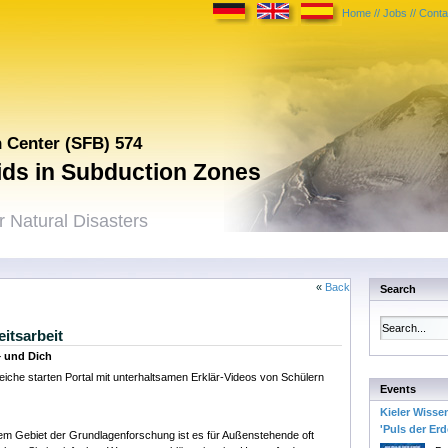
Home
//
Jobs
//
Conta
h Center (SFB) 574
uids in Subduction Zones
 Natural Disasters
«
Back
Search
eitsarbeit
– und Dich
iche starten Portal mit unterhaltsamen Erklär-Videos von Schülern
Events
Kieler Wisse
'Puls der Erd
dem Gebiet der Grundlagenforschung ist es für Außenstehende oft