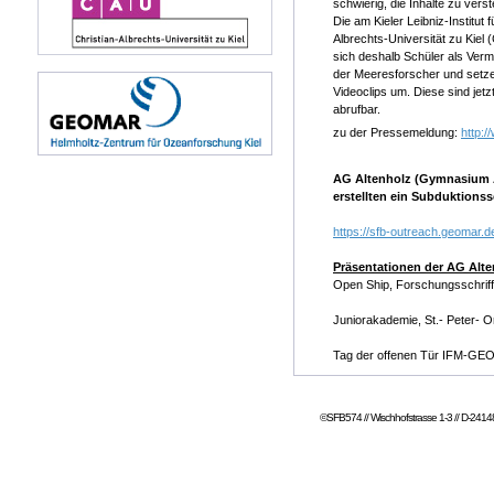
schwierig, die Inhalte zu vers
Die am Kieler Leibniz-Instit
Albrechts-Universität zu Kie
sich deshalb Schüler als Vermit
der Meeresforscher und setzen
Videoclips um. Diese sind jet
abrufbar.
zu der Pressemeldung:
http:
AG Altenholz (Gymnasium Al
erstellten ein Subduktions
https://sfb-outreach.geomar.
Präsentationen der AG Alte
Open Ship, Forschungsschriff
Juniorakademie, St.- Peter- 
Tag der offenen Tür IFM-GE
©SFB574 // Wischhofstrasse 1-3 // D-24148 