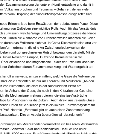
 der Zusammensetzung der unteren Kontinentalplatte und damit in
en, Vulkanausbrüchen und Tsunamis – Gefahren, denen viele
tfernt vom Ursprung der Subduktionsprozesse ausgesetzt sind.
eue Erkenntnisse beim Entwässern der subduzierten Platte. Diese
tehung von Erdbeben eine wichtige Rolle. Auch für das Verständnis
lfreich zu wissen, welche Wege und Umwandlungsprozesse die Fluide
ehmen. Durch die Aufnahme von Erdbebenwellen machten die Kieler
durch das Erdinnere sichtbar. In Costa Rica wurde eine erst vor
enform erforscht, die eine Art Zwischenglied zwischen dem
beben und gut geschmierten Rutschbewegungen darstellt. Mit der
er Junior Research Gruppe, Dutzende Kilometer tief in die
Über elektrische und magnetische Felder der Erde und lasen sie
iedener Schichten deren Zusammensetzung und Wassergehalt ab.
cher oft unterwegs, um zu ermitteln, welche Gase die Vulkane bei
ihrer Ziele erreichten sie nur mit Pferden und Maultieren. „An den
n von Elementen, die einst in der subduzierten Platte am
rnle. Anhand der Gase, die noch in den Kristallen der Gesteine
ich die Mechanismen rekonstruieren, die einstige Ausbrüche
age für Prognosen für die Zukunft. Auch direkt austretende Gase
nde Daten fließen schon jetzt in ein lokales Frühwarnsystem für
rt Prof. Hoernle. „Eventuell gibt es auch einen Zusammenhang
saustritten. Diesen Aspekt überprüfen wir derzeit noch.“
probungen am Meeresboden vermittelten ein besseres Verständnis
 Wasser, Schwefel, Chlor und Kohlendioxid. Dazu wurde unter
KIEL 6000 genutzt. Er eröffnete gleichzeitig Einblicke in bis dahin