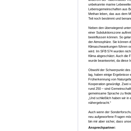
unbekannte marine Lebewelten
Lebensgemeinschaften aus Bak
Methan leben, das aus dem Mee
Teil noch bestimmt und bena
Neben den überwiegend unteri
einer Subduktionszone auftret
beeinflussen können. So gela
der Atmosphäre. Sie können d
Klimaschwankungen führen od
wird. Im SFB 574 wurden nicht
Klima abgeschätzt. Auch die 
wurde beantwortet, da diese I
Obwohl der Schwerpunkt des 
lag, haben einige Ergebnisse e
Früherkennung von Naturgefahr
Kooperation gewürdigt. Zwei 
rund 250 – sind Gemeinschaft
gemeinsame Sprache zu finden
„Und schließlich haben wir in
nähergebracht.“
Auch wenn der Sonderforschungs
neu aufgeworfene Fragen möcht
bin mir aber sicher, dass unse
Ansprechpartner: