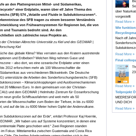
Bu
läufe an den Plattengrenzen Mittel- und Südamerikas,
So
ecyceln“ einer Erdplatte, waren über elf Jahre Thema des
über Naturk
eichs (SFB) 574 „Volatile und Fluide in Subduktionszonen“.
vorgestellt
rkenntnisse des SFB tragen zu einem besseren Verständnis
Read More »
Entwicklung von Frühwarnsystemen für Regionen bei, die von
Wie funktioni
n und Tsunamis bedroht sind. An den
Recyclingma
hließen sich zahlreiche neue Projekte an.
Nach elf Jahr
der Christian-Albrechts-Universität zu Kiel und des GEOMAR |
Sonderforsch
forschung Kiel
Subduktionsz
üche das globale Klima? Was verraten aus den Kratern austretende
Read More »
uptionen und Erdbeben? Welchen Weg nehmen Gase und
Final colloq
onszone – also dort, wo eine ozeanische Erdplatte unter einen
Th
bis 2012 erforschten mehr als 100 Wissenschaftler die
23
 Südamerikas aus verschiedenen Blickwinkeln. Die Deutsche
) unterstützte die Arbeiten des Sonderforschungsbereichs (SFB)
Subduktionszonen – Klimarückkopplungen und Auslösemechanismen
Read More »
nd 20 Millionen Euro. In dem gemeinsam von der Christian-
el (CAU) und dem GEOMAR | Helmholtz-Zentrum für Ozeanforschung
Teilprojekt Ö
en neun große Schiffsausfahrten und weit mehr als 50
MEERESFOR
ührten die Wissenschaftler zum Boden der Tiefsee, in bis zu 6000
UND DICH
, und auf die bis zu 6000 Meter hohen Gipfel der Andenvulkane.
Read More »
on Subduktionszonen auf der Erde“, erklärt Professor Kaj Hoernle,
OMAR. „Wir haben uns auf Systeme konzentriert, in denen eine
kontinentale Platte geschoben wird.“ Zwei Regionen standen
 im Fokus: Mittelamerika zwischen Guatemala und Costa Rica
r Chile. Die beiden Arbeitsgebiete unterscheiden sich in der