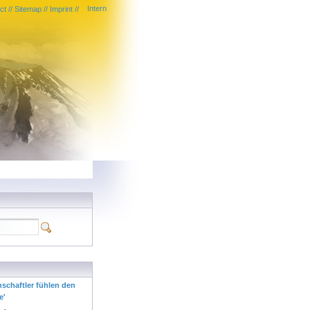
Intern
ct
//
Sitemap
//
Imprint
//
nschaftler fühlen den
e'