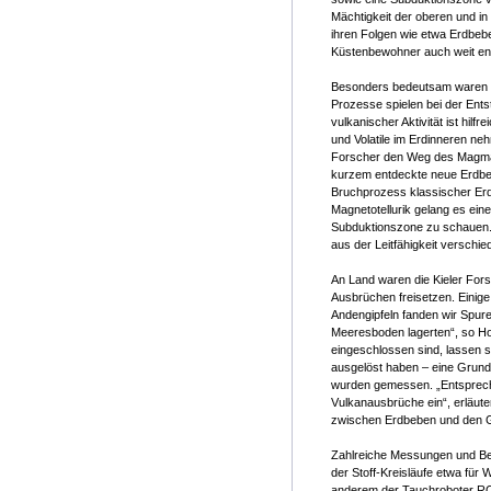
Mächtigkeit der oberen und in
ihren Folgen wie etwa Erdbeb
Küstenbewohner auch weit en
Besonders bedeutsam waren n
Prozesse spielen bei der Ents
vulkanischer Aktivität ist hi
und Volatile im Erdinneren n
Forscher den Weg des Magmas 
kurzem entdeckte neue Erdbeb
Bruchprozess klassischer Erd
Magnetotellurik gelang es ein
Subduktionszone zu schauen. 
aus der Leitfähigkeit versch
An Land waren die Kieler Fors
Ausbrüchen freisetzen. Einige 
Andengipfeln fanden wir Spure
Meeresboden lagerten“, so Hoe
eingeschlossen sind, lassen s
ausgelöst haben – eine Grundl
wurden gemessen. „Entspreche
Vulkanausbrüche ein“, erläute
zwischen Erdbeben und den Ga
Zahlreiche Messungen und Be
der Stoff-Kreisläufe etwa für
anderem der Tauchroboter ROV 