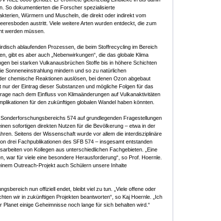
. So dokumentierten die Forscher spezialisierte
terien, Würmern und Muscheln, die direkt oder indirekt vom
resboden austritt. Viele weitere Arten wurden entdeckt, die zum
nnt werden müssen.
rdisch ablaufenden Prozessen, die beim Stoffrecycling im Bereich
en, gibt es aber auch „Nebenwirkungen“, die das globale Klima
ngen bei starken Vulkanausbrüchen Stoffe bis in höhere Schichten
ie Sonneneinstrahlung mindern und so zu natürlichen
er chemische Reaktionen auslösen, bei denen Ozon abgebaut
 nur der Eintrag dieser Substanzen und mögliche Folgen für das
Frage nach dem Einfluss von Klimaänderungen auf Vulkanaktivitäten
mplikationen für den zukünftigen globalen Wandel haben könnten.
Sonderforschungsbereichs 574 auf grundlegenden Fragestellungen
inen sofortigen direkten Nutzen für die Bevölkerung – etwa in der
en. Seitens der Wissenschaft wurde vor allem die interdisziplinäre
von drei Fachpublikationen des SFB 574 – insgesamt entstanden
sarbeiten von Kollegen aus unterschiedlichen Fachgebieten. „Eine
, war für viele eine besondere Herausforderung“, so Prof. Hoernle.
 einem Outreach-Projekt auch Schülern unsere Inhalte
bereich nun offiziell endet, bleibt viel zu tun. „Viele offene oder
en wir in zukünftigen Projekten beantworten“, so Kaj Hoernle. „Ich
r Planet einige Geheimnisse noch lange für sich behalten wird.“