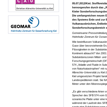
05.07.2012/Kiel. Stoffkreis
hervorgerufen durch das „R
Kieler Sonderforschungsber
Die umfangreichen neuen E
des Systems Erde und zur 
Vulkanausbrüchen, Erdbebe
Sonderforschungsbereich sc
Gemeinsame Pressemitteilung 
Helmholtz-Zentrum für Ozean
Wie beeinflussen Vulkanausbr
Gase über bevorstehende Er
Flüssigkeiten in der Subdukti
Kontinent abtaucht? Von 2001 
Subduktionszonen Mittel- und
Forschungsgemeinschaft (DFG
574 „Volatile und Fluide in 
von Naturkatastrophen“ mit ru
Albrechts-Universität zu Ki
Kiel umgesetzten Projekt fand
Landexpeditionen statt. Sie f
Meter unter den Meeresspiegel
„Es gibt verschiedene Arten v
Sprecher des SFB 574 vom GE
ozeanische Platte unter eine 
während der Laufzeit des SFB
sowie eine Subduktionszone vo