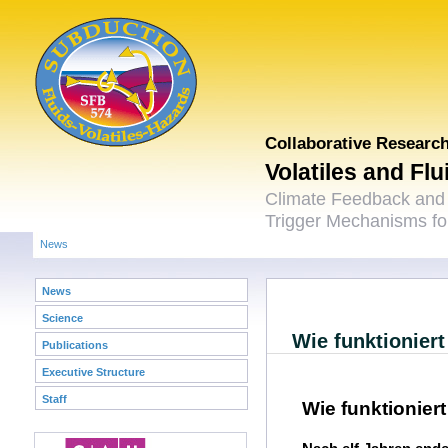
Collaborative Researc
Volatiles and Fl
Climate Feedback and
Trigger Mechanisms for
News
News
Science
Wie funktionier
Publications
Executive Structure
Staff
Wie funktionier