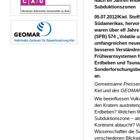
Nach elf Jahren end
Subduktionszonen
05.07.2012/Kiel. Stof
Südamerikas, hervor
waren über elf Jahr
(SFB) 574 „Volatile 
umfangreichen neuen
besseren Verständni
Frühwarnsystemen fü
Erdbeben und Tsunam
Sonderforschungsber
an.
Gemeinsame Pressemitt
Kiel und des GEOMAR 
Wie beeinflussen Vul
den Kratern austrete
Erdbeben? Welchen We
Subduktionszone – als
Kontinent abtaucht? V
Wissenschaftler die S
verschiedenen Blickw