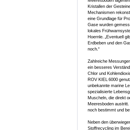
Meeresboden lagerten“
Kristallen der Gestein
Mechanismen rekonstru
eine Grundlage für Pro
Gase wurden gemessen.
lokales Frühwarnsystem
Hoernle. „Eventuell 
Erdbeben und den Gasa
noch.“
Zahlreiche Messungen
ein besseres Verständn
Chlor und Kohlendioxi
ROV KIEL 6000 genutzt.
unbekannte marine Le
spezialisierte Leben
Muscheln, die direkt 
Meeresboden austritt. 
noch bestimmt und b
Neben den überwiegen
Stoffrecycling im Bere