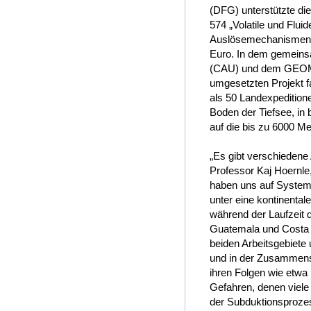
(DFG) unterstützte di
574 „Volatile und Flu
Auslösemechanismen v
Euro. In dem gemeinsa
(CAU) und dem GEOMA
umgesetzten Projekt f
als 50 Landexpeditione
Boden der Tiefsee, in
auf die bis zu 6000 M
„Es gibt verschiedene 
Professor Kaj Hoern
haben uns auf Systeme
unter eine kontinenta
während der Laufzeit 
Guatemala und Costa 
beiden Arbeitsgebiete 
und in der Zusammense
ihren Folgen wie etw
Gefahren, denen viel
der Subduktionsprozes