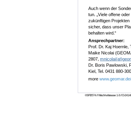
Auch wenn der Sonderfo
tun. „Viele offene ode
zukünftigen Projekten 
sicher, dass unser Pl
behalten wird.“
Ansprechpartner:
Prof. Dr. Kaj Hoernle,
Maike Nicolai (GEOMA
2807,
mnicolai(at)geo
Dr. Boris Pawlowski, P
Kiel, Tel. 0431 880-30
more
www.geomar.de/n
©SFB574 // Wischhofstrasse 1-3 // D-24148 