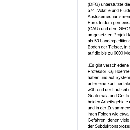
(DFG) unterstützte di
574 „Volatile und Flu
Auslösemechanismen v
Euro. In dem gemeinsa
(CAU) und dem GEOMA
umgesetzten Projekt f
als 50 Landexpeditione
Boden der Tiefsee, in
auf die bis zu 6000 M
„Es gibt verschiedene 
Professor Kaj Hoern
haben uns auf Systeme
unter eine kontinenta
während der Laufzeit 
Guatemala und Costa 
beiden Arbeitsgebiete 
und in der Zusammense
ihren Folgen wie etw
Gefahren, denen viel
der Subduktionsprozes