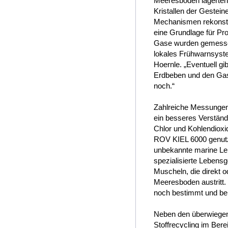
Meeresboden lagerten“
Kristallen der Gestein
Mechanismen rekonstru
eine Grundlage für Pro
Gase wurden gemessen.
lokales Frühwarnsystem
Hoernle. „Eventuell 
Erdbeben und den Gasa
noch.“
Zahlreiche Messungen
ein besseres Verständn
Chlor und Kohlendioxi
ROV KIEL 6000 genutzt.
unbekannte marine Le
spezialisierte Leben
Muscheln, die direkt 
Meeresboden austritt. 
noch bestimmt und b
Neben den überwiegen
Stoffrecycling im Bere