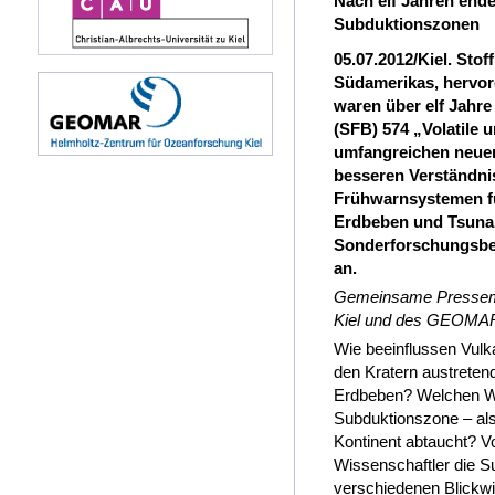
Nach elf Jahren end
Subduktionszonen
05.07.2012/Kiel. Stof
Südamerikas, hervor
waren über elf Jahr
(SFB) 574 „Volatile 
umfangreichen neuen
besseren Verständni
Frühwarnsystemen fü
Erdbeben und Tsunam
Sonderforschungsber
an.
Gemeinsame Pressemitt
Kiel und des GEOMAR 
Wie beeinflussen Vul
den Kratern austrete
Erdbeben? Welchen We
Subduktionszone – als
Kontinent abtaucht? V
Wissenschaftler die S
verschiedenen Blickw