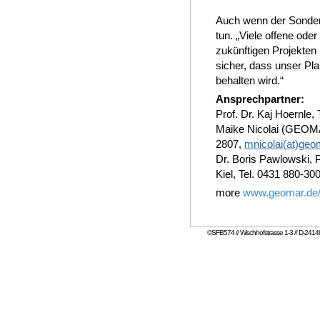
Auch wenn der Sonderfo
tun. „Viele offene ode
zukünftigen Projekten 
sicher, dass unser Pl
behalten wird.“
Ansprechpartner:
Prof. Dr. Kaj Hoernle,
Maike Nicolai (GEOMA
2807,
mnicolai(at)geo
Dr. Boris Pawlowski, P
Kiel, Tel. 0431 880-30
more
www.geomar.de/n
©SFB574 // Wischhofstrasse 1-3 // D-24148 