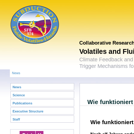
Collaborative Researc
Volatiles and Fl
Climate Feedback and
Trigger Mechanisms for
News
News
Science
Wie funktionier
Publications
Executive Structure
Staff
Wie funktionier