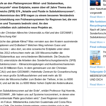
Bu
läufe an den Plattengrenzen Mittel- und Südamerikas,
So
ecyceln“ einer Erdplatte, waren über elf Jahre Thema des
über Naturk
eichs (SFB) 574 „Volatile und Fluide in Subduktionszonen“.
vorgestellt
rkenntnisse des SFB tragen zu einem besseren Verständnis
Read More »
Entwicklung von Frühwarnsystemen für Regionen bei, die von
Wie funktioni
n und Tsunamis bedroht sind. An den
Recyclingma
hließen sich zahlreiche neue Projekte an.
Nach elf Jahr
der Christian-Albrechts-Universität zu Kiel und des GEOMAR |
Sonderforsch
forschung Kiel
Subduktionsz
üche das globale Klima? Was verraten aus den Kratern austretende
Read More »
uptionen und Erdbeben? Welchen Weg nehmen Gase und
Final colloq
onszone – also dort, wo eine ozeanische Erdplatte unter einen
Th
bis 2012 erforschten mehr als 100 Wissenschaftler die
23
 Südamerikas aus verschiedenen Blickwinkeln. Die Deutsche
) unterstützte die Arbeiten des Sonderforschungsbereichs (SFB)
Subduktionszonen – Klimarückkopplungen und Auslösemechanismen
Read More »
nd 20 Millionen Euro. In dem gemeinsam von der Christian-
el (CAU) und dem GEOMAR | Helmholtz-Zentrum für Ozeanforschung
Teilprojekt Ö
en neun große Schiffsausfahrten und weit mehr als 50
MEERESFOR
ührten die Wissenschaftler zum Boden der Tiefsee, in bis zu 6000
UND DICH
, und auf die bis zu 6000 Meter hohen Gipfel der Andenvulkane.
Read More »
on Subduktionszonen auf der Erde“, erklärt Professor Kaj Hoernle,
OMAR. „Wir haben uns auf Systeme konzentriert, in denen eine
kontinentale Platte geschoben wird.“ Zwei Regionen standen
 im Fokus: Mittelamerika zwischen Guatemala und Costa Rica
r Chile. Die beiden Arbeitsgebiete unterscheiden sich in der