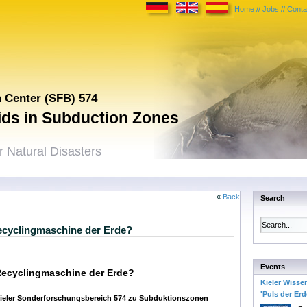
Home
//
Jobs
//
Conta
h Center (SFB) 574
uids in Subduction Zones
 Natural Disasters
«
Back
Search
Recyclingmaschine der Erde?
Events
 Recyclingmaschine der Erde?
Kieler Wisse
'Puls der Erd
 Kieler Sonderforschungsbereich 574 zu Subduktionszonen