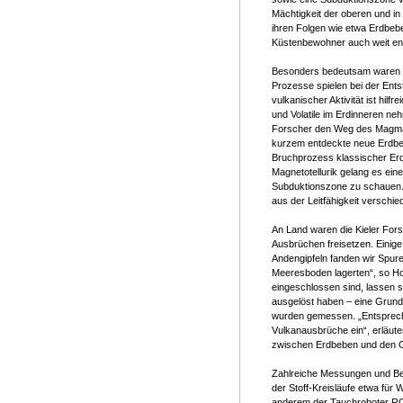
Mächtigkeit der oberen und in
ihren Folgen wie etwa Erdbeb
Küstenbewohner auch weit en
Besonders bedeutsam waren n
Prozesse spielen bei der Ents
vulkanischer Aktivität ist hi
und Volatile im Erdinneren n
Forscher den Weg des Magmas 
kurzem entdeckte neue Erdbeb
Bruchprozess klassischer Erd
Magnetotellurik gelang es ein
Subduktionszone zu schauen. 
aus der Leitfähigkeit versch
An Land waren die Kieler Fors
Ausbrüchen freisetzen. Einige 
Andengipfeln fanden wir Spure
Meeresboden lagerten“, so Hoe
eingeschlossen sind, lassen s
ausgelöst haben – eine Grundl
wurden gemessen. „Entspreche
Vulkanausbrüche ein“, erläute
zwischen Erdbeben und den Ga
Zahlreiche Messungen und Be
der Stoff-Kreisläufe etwa für
anderem der Tauchroboter ROV 