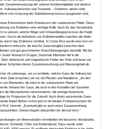
 der Zusammensetzung der unteren Kontinentalplatte und damit in
en, Vulkanausbrüchen und Tsunamis – Gefahren, denen viele
tfernt vom Ursprung der Subduktionsprozesse ausgesetzt sind.
eue Erkenntnisse beim Entwässern der subduzierten Platte. Diese
tehung von Erdbeben eine wichtige Rolle. Auch für das Verständnis
lfreich zu wissen, welche Wege und Umwandlungsprozesse die Fluide
ehmen. Durch die Aufnahme von Erdbebenwellen machten die Kieler
durch das Erdinnere sichtbar. In Costa Rica wurde eine erst vor
enform erforscht, die eine Art Zwischenglied zwischen dem
beben und gut geschmierten Rutschbewegungen darstellt. Mit der
er Junior Research Gruppe, Dutzende Kilometer tief in die
Über elektrische und magnetische Felder der Erde und lasen sie
iedener Schichten deren Zusammensetzung und Wassergehalt ab.
cher oft unterwegs, um zu ermitteln, welche Gase die Vulkane bei
ihrer Ziele erreichten sie nur mit Pferden und Maultieren. „An den
n von Elementen, die einst in der subduzierten Platte am
rnle. Anhand der Gase, die noch in den Kristallen der Gesteine
ich die Mechanismen rekonstruieren, die einstige Ausbrüche
age für Prognosen für die Zukunft. Auch direkt austretende Gase
nde Daten fließen schon jetzt in ein lokales Frühwarnsystem für
rt Prof. Hoernle. „Eventuell gibt es auch einen Zusammenhang
saustritten. Diesen Aspekt überprüfen wir derzeit noch.“
probungen am Meeresboden vermittelten ein besseres Verständnis
 Wasser, Schwefel, Chlor und Kohlendioxid. Dazu wurde unter
KIEL 6000 genutzt. Er eröffnete gleichzeitig Einblicke in bis dahin