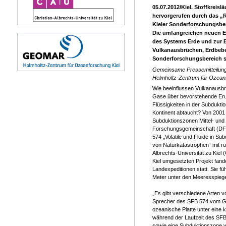
05.07.2012/Kiel. Stoffkreis
hervorgerufen durch das „R
Kieler Sonderforschungsber
Die umfangreichen neuen E
des Systems Erde und zur 
Vulkanausbrüchen, Erdbebe
Sonderforschungsbereich sc
Gemeinsame Pressemitteilung 
Helmholtz-Zentrum für Ozean
Wie beeinflussen Vulkanausbr
Gase über bevorstehende Er
Flüssigkeiten in der Subdukti
Kontinent abtaucht? Von 2001 
Subduktionszonen Mittel- und
Forschungsgemeinschaft (DFG
574 „Volatile und Fluide in 
von Naturkatastrophen“ mit ru
Albrechts-Universität zu Ki
Kiel umgesetzten Projekt fand
Landexpeditionen statt. Sie f
Meter unter den Meeresspiegel
„Es gibt verschiedene Arten v
Sprecher des SFB 574 vom GE
ozeanische Platte unter eine 
während der Laufzeit des SFB
sowie eine Subduktionszone vo