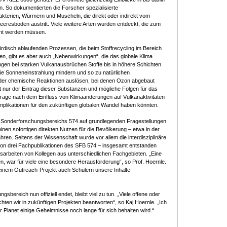
. So dokumentierten die Forscher spezialisierte
terien, Würmern und Muscheln, die direkt oder indirekt vom
resboden austritt. Viele weitere Arten wurden entdeckt, die zum
nnt werden müssen.
rdisch ablaufenden Prozessen, die beim Stoffrecycling im Bereich
en, gibt es aber auch „Nebenwirkungen“, die das globale Klima
ngen bei starken Vulkanausbrüchen Stoffe bis in höhere Schichten
ie Sonneneinstrahlung mindern und so zu natürlichen
er chemische Reaktionen auslösen, bei denen Ozon abgebaut
 nur der Eintrag dieser Substanzen und mögliche Folgen für das
Frage nach dem Einfluss von Klimaänderungen auf Vulkanaktivitäten
mplikationen für den zukünftigen globalen Wandel haben könnten.
Sonderforschungsbereichs 574 auf grundlegenden Fragestellungen
inen sofortigen direkten Nutzen für die Bevölkerung – etwa in der
en. Seitens der Wissenschaft wurde vor allem die interdisziplinäre
von drei Fachpublikationen des SFB 574 – insgesamt entstanden
sarbeiten von Kollegen aus unterschiedlichen Fachgebieten. „Eine
, war für viele eine besondere Herausforderung“, so Prof. Hoernle.
 einem Outreach-Projekt auch Schülern unsere Inhalte
bereich nun offiziell endet, bleibt viel zu tun. „Viele offene oder
en wir in zukünftigen Projekten beantworten“, so Kaj Hoernle. „Ich
r Planet einige Geheimnisse noch lange für sich behalten wird.“