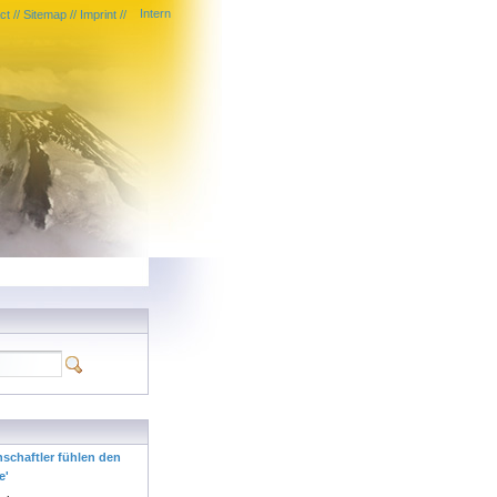
Intern
ct
//
Sitemap
//
Imprint
//
nschaftler fühlen den
e'