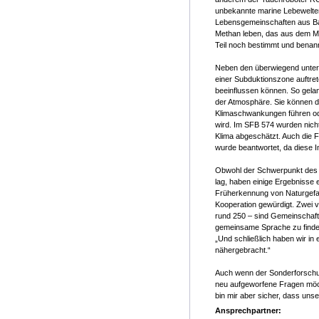
unbekannte marine Lebewelten
Lebensgemeinschaften aus Bak
Methan leben, das aus dem Mee
Teil noch bestimmt und bena
Neben den überwiegend unteri
einer Subduktionszone auftret
beeinflussen können. So gela
der Atmosphäre. Sie können d
Klimaschwankungen führen od
wird. Im SFB 574 wurden nicht
Klima abgeschätzt. Auch die 
wurde beantwortet, da diese I
Obwohl der Schwerpunkt des 
lag, haben einige Ergebnisse e
Früherkennung von Naturgefahr
Kooperation gewürdigt. Zwei 
rund 250 – sind Gemeinschaft
gemeinsame Sprache zu finden
„Und schließlich haben wir in
nähergebracht.“
Auch wenn der Sonderforschungs
neu aufgeworfene Fragen möcht
bin mir aber sicher, dass unse
Ansprechpartner: