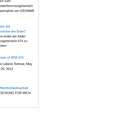
ch zum
nderforschungsbereich
atastrophen am GEOMAR
ert die
schine der Erde?
en endet der Kieler
ungsbereich 574 zu
onen
uium of SFB 574
e Lübeck Retreat, May
-25, 2012
ffentlichkeitsarbeit
SCHUNG FÜR MICH