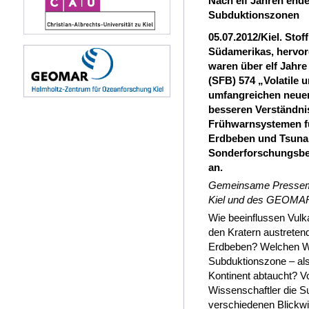
Nach elf Jahren end
Subduktionszonen
05.07.2012/Kiel. Stof
Südamerikas, hervor
waren über elf Jahr
(SFB) 574 „Volatile 
umfangreichen neuen
besseren Verständni
Frühwarnsystemen fü
Erdbeben und Tsunam
Sonderforschungsber
an.
Gemeinsame Pressemitt
Kiel und des GEOMAR 
Wie beeinflussen Vul
den Kratern austrete
Erdbeben? Welchen We
Subduktionszone – als
Kontinent abtaucht? V
Wissenschaftler die S
verschiedenen Blickw