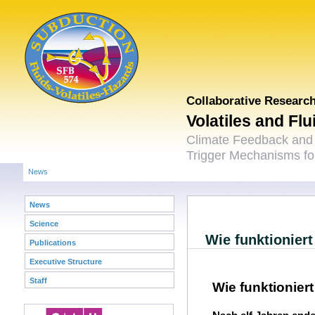
Collaborative Researc
Volatiles and Fl
Climate Feedback and
Trigger Mechanisms for
News
News
Science
Wie funktionier
Publications
Executive Structure
Staff
Wie funktionier