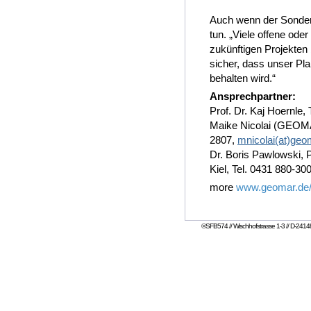
Auch wenn der Sonderfo
tun. „Viele offene ode
zukünftigen Projekten 
sicher, dass unser Pl
behalten wird.“
Ansprechpartner:
Prof. Dr. Kaj Hoernle,
Maike Nicolai (GEOMA
2807,
mnicolai(at)geo
Dr. Boris Pawlowski, P
Kiel, Tel. 0431 880-30
more
www.geomar.de/n
©SFB574 // Wischhofstrasse 1-3 // D-24148 