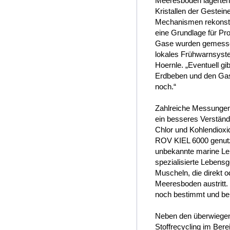
Meeresboden lagerten“
Kristallen der Gestein
Mechanismen rekonstru
eine Grundlage für Pro
Gase wurden gemessen.
lokales Frühwarnsystem
Hoernle. „Eventuell 
Erdbeben und den Gasa
noch.“
Zahlreiche Messungen
ein besseres Verständn
Chlor und Kohlendioxi
ROV KIEL 6000 genutzt.
unbekannte marine Le
spezialisierte Leben
Muscheln, die direkt 
Meeresboden austritt. 
noch bestimmt und b
Neben den überwiegen
Stoffrecycling im Bere