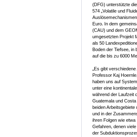
(DFG) unterstützte di
574 „Volatile und Flu
Auslösemechanismen v
Euro. In dem gemeinsa
(CAU) und dem GEOMA
umgesetzten Projekt f
als 50 Landexpeditione
Boden der Tiefsee, in
auf die bis zu 6000 M
„Es gibt verschiedene 
Professor Kaj Hoern
haben uns auf Systeme
unter eine kontinenta
während der Laufzeit 
Guatemala und Costa 
beiden Arbeitsgebiete 
und in der Zusammense
ihren Folgen wie etw
Gefahren, denen viel
der Subduktionsprozes