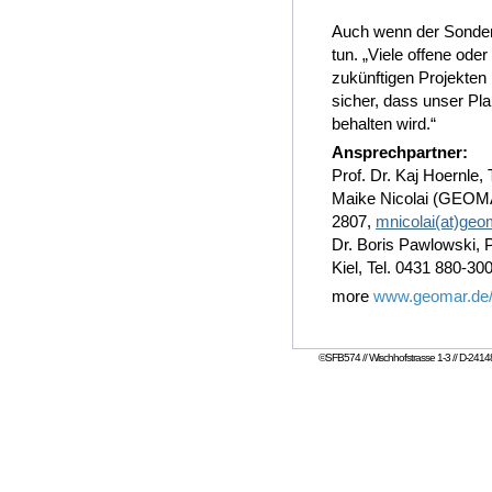
Auch wenn der Sonderfo
tun. „Viele offene ode
zukünftigen Projekten 
sicher, dass unser Pl
behalten wird.“
Ansprechpartner:
Prof. Dr. Kaj Hoernle,
Maike Nicolai (GEOMA
2807,
mnicolai(at)geo
Dr. Boris Pawlowski, P
Kiel, Tel. 0431 880-30
more
www.geomar.de/n
©SFB574 // Wischhofstrasse 1-3 // D-24148 