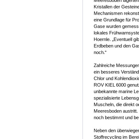
Meeresboden lagerten“
Kristallen der Gestein
Mechanismen rekonstru
eine Grundlage für Pro
Gase wurden gemessen.
lokales Frühwarnsystem
Hoernle. „Eventuell 
Erdbeben und den Gasa
noch.“
Zahlreiche Messungen
ein besseres Verständn
Chlor und Kohlendioxi
ROV KIEL 6000 genutzt.
unbekannte marine Le
spezialisierte Leben
Muscheln, die direkt 
Meeresboden austritt. 
noch bestimmt und b
Neben den überwiegen
Stoffrecycling im Bere