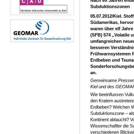
Nach elf Jahren end
Subduktionszonen
05.07.2012/Kiel. Stof
Südamerikas, hervor
waren über elf Jahr
(SFB) 574 „Volatile 
umfangreichen neuen
besseren Verständni
Frühwarnsystemen fü
Erdbeben und Tsunam
Sonderforschungsber
an.
Gemeinsame Pressemitt
Kiel und des GEOMAR 
Wie beeinflussen Vul
den Kratern austrete
Erdbeben? Welchen We
Subduktionszone – als
Kontinent abtaucht? V
Wissenschaftler die S
verschiedenen Blickw