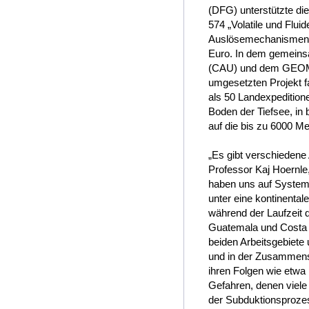
(DFG) unterstützte di
574 „Volatile und Flu
Auslösemechanismen v
Euro. In dem gemeinsa
(CAU) und dem GEOMA
umgesetzten Projekt f
als 50 Landexpeditione
Boden der Tiefsee, in
auf die bis zu 6000 M
„Es gibt verschiedene 
Professor Kaj Hoern
haben uns auf Systeme
unter eine kontinenta
während der Laufzeit 
Guatemala und Costa 
beiden Arbeitsgebiete 
und in der Zusammense
ihren Folgen wie etw
Gefahren, denen viel
der Subduktionsprozes