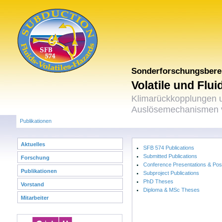
Sonderforschungsbere
Volatile und Flu
Klimarückkopplungen 
Auslösemechanismen v
Publikationen
Aktuelles
SFB 574 Publications
Submitted Publications
Forschung
Conference Presentations & Pos
Publikationen
Subproject Publications
PhD Theses
Vorstand
Diploma & MSc Theses
Mitarbeiter