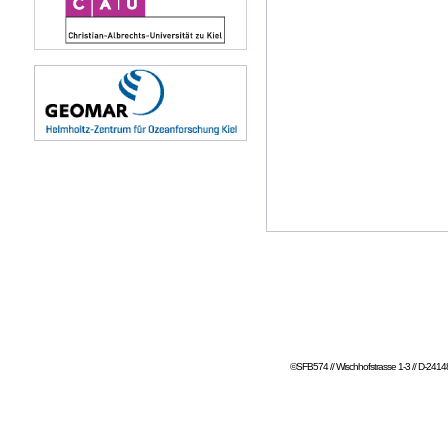
©SFB574 // Wischhofstrasse 1-3 // D-24148 